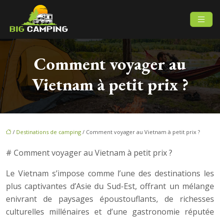
Comment voyager au
Vietnam à petit prix ?
/
Destinations de camping
/ Comment voyager au Vietnam à petit prix ?
# Comment voyager au Vietnam à petit prix ?
Le Vietnam s’impose comme l’une des destinations les
plus captivantes d’Asie du Sud-Est, offrant un mélange
enivrant de paysages époustouflants, de richesses
culturelles millénaires et d’une gastronomie réputée