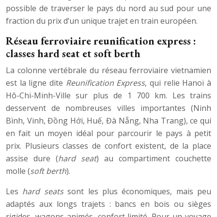
possible de traverser le pays du nord au sud pour une
fraction du prix d’un unique trajet en train européen.
Réseau ferroviaire reunification express :
classes hard seat et soft berth
La colonne vertébrale du réseau ferroviaire vietnamien
est la ligne dite
Reunification Express
, qui relie Hanoï à
Hô-Chi-Minh-Ville sur plus de 1 700 km. Les trains
desservent de nombreuses villes importantes (Ninh
Bình, Vinh, Đồng Hới, Huế, Đà Nẵng, Nha Trang), ce qui
en fait un moyen idéal pour parcourir le pays à petit
prix. Plusieurs classes de confort existent, de la place
assise dure (
hard seat
) au compartiment couchette
molle (
soft berth
).
Les
hard seats
sont les plus économiques, mais peu
adaptés aux longs trajets : bancs en bois ou sièges
rigides, wagons animés, confort limité. Pour un voyage