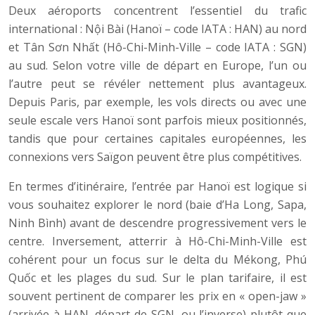
Deux aéroports concentrent l’essentiel du trafic
international : Nội Bài (Hanoï – code IATA : HAN) au nord
et Tân Sơn Nhất (Hô-Chi-Minh-Ville – code IATA : SGN)
au sud. Selon votre ville de départ en Europe, l’un ou
l’autre peut se révéler nettement plus avantageux.
Depuis Paris, par exemple, les vols directs ou avec une
seule escale vers Hanoï sont parfois mieux positionnés,
tandis que pour certaines capitales européennes, les
connexions vers Saïgon peuvent être plus compétitives.
En termes d’itinéraire, l’entrée par Hanoï est logique si
vous souhaitez explorer le nord (baie d’Ha Long, Sapa,
Ninh Bình) avant de descendre progressivement vers le
centre. Inversement, atterrir à Hô-Chi-Minh-Ville est
cohérent pour un focus sur le delta du Mékong, Phú
Quốc et les plages du sud. Sur le plan tarifaire, il est
souvent pertinent de comparer les prix en « open-jaw »
(arrivée à HAN, départ de SGN, ou l’inverse) plutôt que