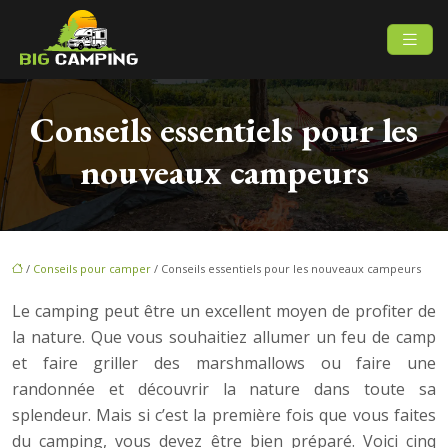
Conseils essentiels pour les
nouveaux campeurs
/
Conseils pour camper
/ Conseils essentiels pour les nouveaux campeurs
Le camping peut être un excellent moyen de profiter de
la nature. Que vous souhaitiez allumer un feu de camp
et faire griller des marshmallows ou faire une
randonnée et découvrir la nature dans toute sa
splendeur. Mais si c’est la première fois que vous faites
du camping, vous devez être bien préparé. Voici cinq